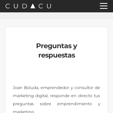
Saltar
Saltar
Saltar
a
al
a
la
contenido
la
navegación
principal
barra
principal
lateral
Preguntas y
principal
respuestas
Joan Boluda, emprendedor y consultor de
marketing digital, responde en directo tus
preguntas sobre emprendimiento y
marketing.