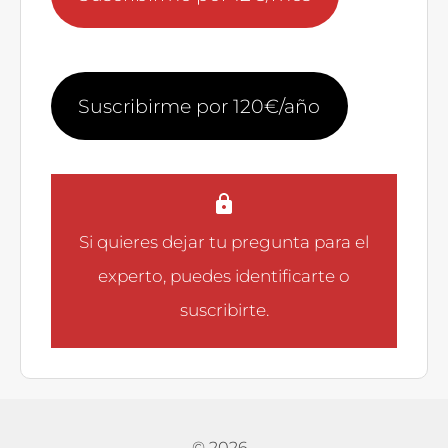
Suscribirme por 120€/año
Si quieres dejar tu pregunta para el
experto, puedes
identificarte
o
suscribirte
.
© 2026
·