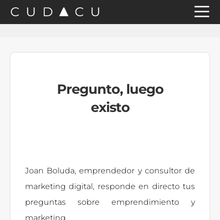
Saltar
Saltar
Saltar
a
al
a
la
contenido
la
navegación
principal
barra
principal
lateral
Pregunto, luego
principal
existo
Joan Boluda, emprendedor y consultor de
marketing digital, responde en directo tus
preguntas sobre emprendimiento y
marketing.