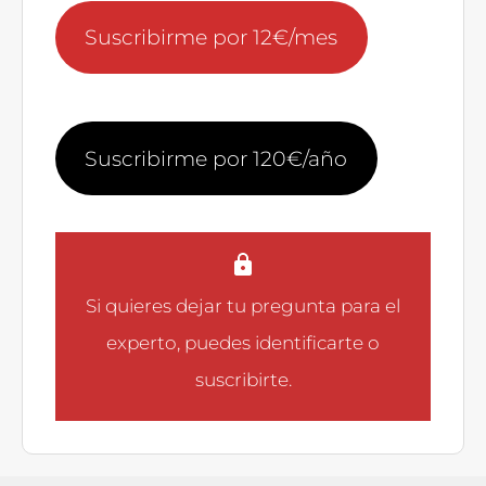
Suscribirme por 12€/mes
Suscribirme por 120€/año
Si quieres dejar tu pregunta para el
experto, puedes
identificarte
o
suscribirte
.