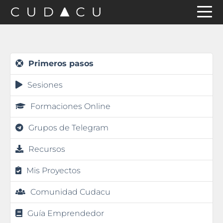
Saltar
Saltar
Saltar
a
al
a
la
contenido
la
navegación
principal
barra
Primeros pasos
principal
lateral
Sesiones
principal
Formaciones Online
Grupos de Telegram
Recursos
Mis Proyectos
Comunidad Cudacu
Guía Emprendedor