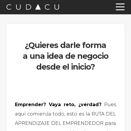
Saltar
Saltar
Saltar
a
al
a
la
contenido
la
navegación
principal
barra
¿Quieres darle forma
principal
lateral
a una idea de negocio
principal
desde el inicio?
Emprender? Vaya reto, ¿verdad?
Pues
aquí comienza todo, esto es la RUTA DEL
APRENDIZAJE DEL EMPRENDEDOR para