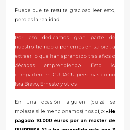
Puede que te resulte gracioso leer esto,
pero es la realidad.
Por eso dedicamos gran parte de
nuestro tiempo a ponernos en su piel, a
extraer lo que han aprendido tras años o
décadas emprendiendo. Esto lo
comparten en CUDACU personas como
Isra Bravo, Ernesto y otros.
En una ocasión, alguien (quizá se
moleste si le mencionamos) nos dijo:
«He
pagado 10.000 euros por un máster de
[EMPRESA X] y he aprendido más con 3