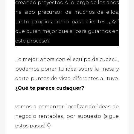
creando proyectos. A lo largo de los años
ha sido precursor de muchos de ellos,
tanto propios como para clientes. ¿Así
que quién mejor que él para guiarnos en
este proceso?
Lo mejor, ahora con el equipo de cudacu,
podemos poner tu idea sobre la mesa y
darte puntos de vista diferentes al tuyo.
¿Qué te parece cudaquer?
vamos a comenzar localizando ideas de
negocio rentables, por supuesto (sigue
estos pasos) 👇