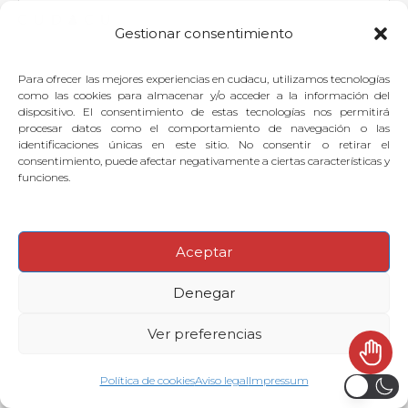
funcionando. Si algo ya funciona,
Gestionar consentimiento
significa que hay demanda y, por lo
tanto, hay un
negocio validado
.
Para ofrecer las mejores experiencias en cudacu, utilizamos tecnologías
como las cookies para almacenar y/o acceder a la información del
dispositivo. El consentimiento de estas tecnologías nos permitirá
procesar datos como el comportamiento de navegación o las
Cuando tengas claro
qué quieres
identificaciones únicas en este sitio. No consentir o retirar el
consentimiento, puede afectar negativamente a ciertas características y
crear
y
a quién te quieres dirigir
, el
funciones.
siguiente paso es
contactarnos
.
Juntos revisaremos cuál de las
+500
Aceptar
sesiones
que tenemos se ajusta mejor a
Denegar
tu proyecto, para darte esa motivación
Ver preferencias
que necesitas y plantear cómo llevarlo a
cabo tras un
estudio de viabilidad
y
Política de cookies
Aviso legal
Impressum
un
análisis de mercado
.