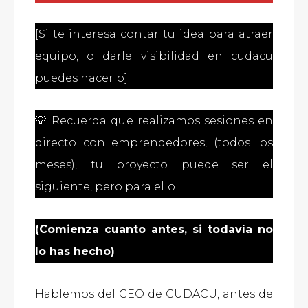
[Si te interesa contar tu idea para atraer
equipo, o darle visibilidad en cudacu
puedes hacerlo]
💡 Recuerda que realizamos sesiones en
directo con emprendedores, (todos los
meses), tu proyecto puede ser el
siguiente, pero para ello
(Comienza cuanto antes, si todavía no
lo has hecho)
Hablemos del CEO de CUDACU, antes de