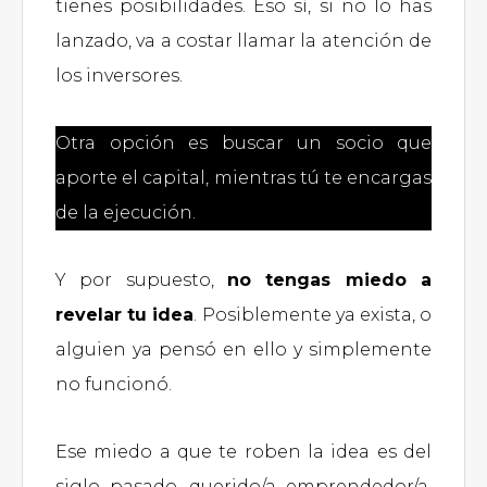
tienes posibilidades. Eso sí, si no lo has
lanzado, va a costar llamar la atención de
los inversores.
Otra opción es buscar un socio que
aporte el capital, mientras tú te encargas
de la ejecución.
Y por supuesto,
no tengas miedo a
revelar tu idea
. Posiblemente ya exista, o
alguien ya pensó en ello y simplemente
no funcionó.
Ese miedo a que te roben la idea es del
siglo pasado, querido/a emprendedor/a.