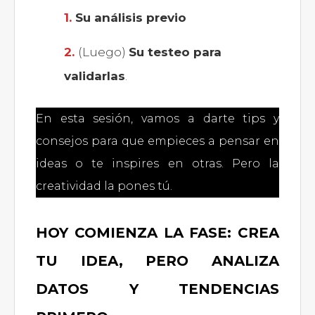
Su análisis previo
(Luego)
Su testeo para
validarlas
.
En esta sesión, vamos a darte tips y
consejos para que empieces a pensar en
ideas o te inspires en otras. Pero la
creatividad la pones tú.
HOY COMIENZA LA FASE: CREA
TU IDEA, PERO ANALIZA
DATOS Y TENDENCIAS