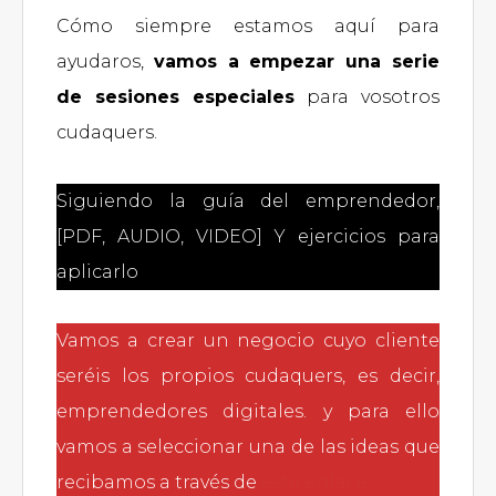
Cómo siempre estamos aquí para
ayudaros,
vamos a empezar una serie
de sesiones especiales
para vosotros
cudaquers.
Siguiendo la guía del emprendedor,
[PDF, AUDIO, VIDEO] Y ejercicios para
aplicarlo
Vamos a crear un negocio cuyo cliente
seréis los propios cudaquers, es decir,
emprendedores digitales. y para ello
vamos a seleccionar una de las ideas que
recibamos a través de
este enlace.