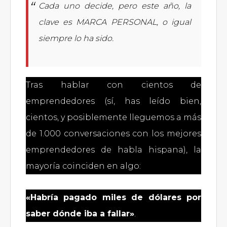
Cada uno decide, pero este año, la
clave es MARCA PERSONAL, o igual
siempre lo ha sido.
Tras hablar con cientos de
emprendedores (sí, has leído bien,
cientos, y posiblemente lleguemos a más
de 1.000 conversaciones con los mejores
emprendedores de habla hispana), la
mayoría coinciden en algo:
«Habría pagado miles de dólares por
saber dónde iba a fallar»
.