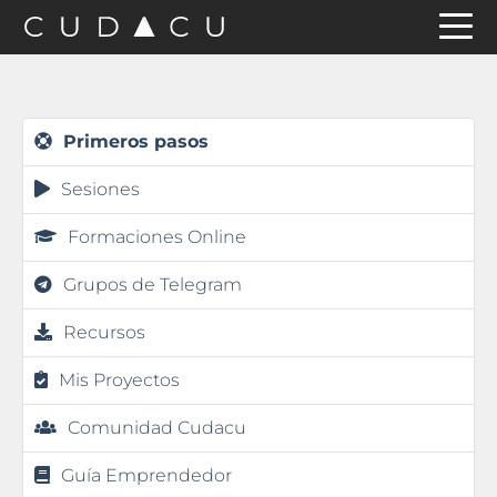
Saltar
Saltar
Saltar
a
al
a
la
contenido
la
navegación
principal
barra
Primeros pasos
principal
lateral
Sesiones
principal
Formaciones Online
Grupos de Telegram
Recursos
Mis Proyectos
Comunidad Cudacu
Guía Emprendedor