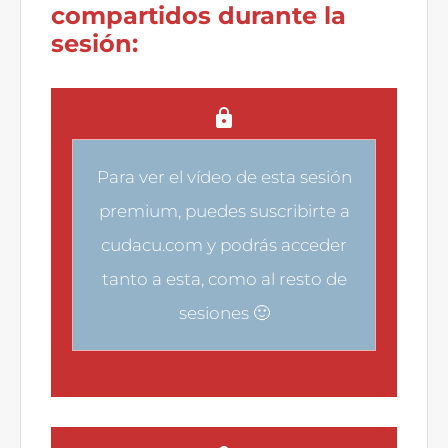
compartidos durante la
sesión:
Para ver el vídeo de esta sesión
premium, puedes
suscribirte a
cudacu.com
y podrás acceder
tanto a esta, como al resto de
sesiones 🙂