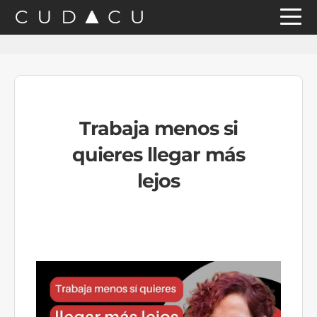
Saltar
Saltar
Saltar
a
al
a
la
contenido
la
navegación
principal
barra
principal
lateral
Trabaja menos si
principal
quieres llegar más
lejos