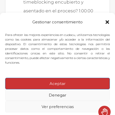
timeblocking encubierto y
asentado en el proceso? 1:00:00
Gestionar consentimiento
Para ofrecer las mejores experiencias en cudacu, utilizamos tecnologías
Si quieres dejar tu pregunta para
como las cookies para almacenar y/o acceder a la información del
dispositivo. El consentimiento de estas tecnologías nos permitirá
el experto, puedes
identificarte
o
procesar datos como el comportamiento de navegación o las
identificaciones únicas en este sitio. No consentir o retirar el
suscribirte
.
consentimiento, puede afectar negativamente a ciertas características y
funciones.
Aceptar
© 2026
·
Denegar
Preguntas frecuentes
Aviso legal
Contactar con Soporte Cudacu
Ver preferencias
Política de cookies