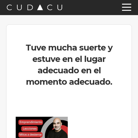
Saltar
Saltar
Saltar
a
al
a
la
contenido
la
navegación
principal
barra
Tuve mucha suerte y
principal
lateral
estuve en el lugar
principal
adecuado en el
momento adecuado.