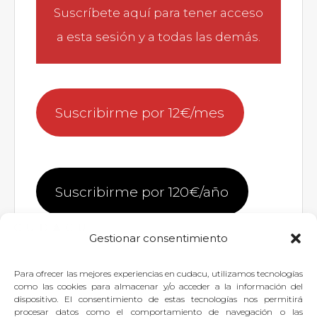
Suscríbete aquí
para tener acceso
a esta sesión y a todas las demás.
Suscribirme por 12€/mes
Suscribirme por 120€/año
Gestionar consentimiento
Para ofrecer las mejores experiencias en cudacu, utilizamos tecnologías
Si quieres dejar tu pregunta para
como las cookies para almacenar y/o acceder a la información del
dispositivo. El consentimiento de estas tecnologías nos permitirá
el experto, puedes
identificarte
o
procesar datos como el comportamiento de navegación o las