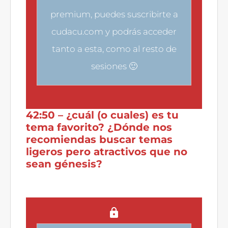
premium, puedes
suscribirte a
cudacu.com
y podrás acceder
tanto a esta, como al resto de
sesiones 🙂
42:50 –
¿cuál (o cuales) es tu
tema favorito? ¿Dónde nos
recomiendas buscar temas
ligeros pero atractivos que no
sean génesis?