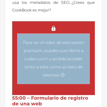
usa los metadatos de SEO…¿Crees que
CookBook es mejor?
Para ver el vídeo de esta sesión
premium, puedes
suscribirte a
cudacu.com
y podrás acceder
tanto a esta, como al resto de
sesiones 🙂
55:00 – Formulario de registro
de una web