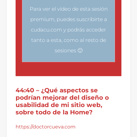
Para ver el vídeo de esta sesión
premium, puedes
suscribirte a
cudacu.com
y podrás acceder
tanto a esta, como al resto de
sesiones 🙂
44:40 – ¿Qué
aspectos se
podrían mejorar del diseño o
usabilidad de mi sitio web,
sobre todo de la Home?
https://doctorcueva.com