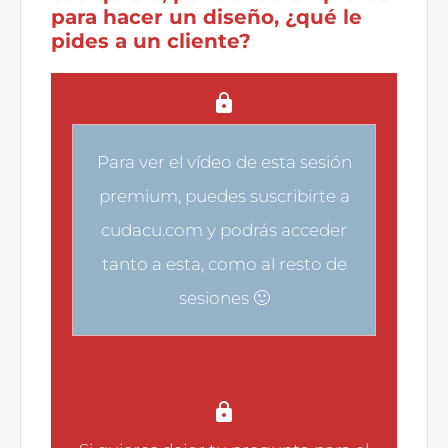
para hacer un diseño, ¿qué le
pides a un cliente?
Para ver el vídeo de esta sesión
premium, puedes
suscribirte a
cudacu.com
y podrás acceder
tanto a esta, como al resto de
sesiones 🙂