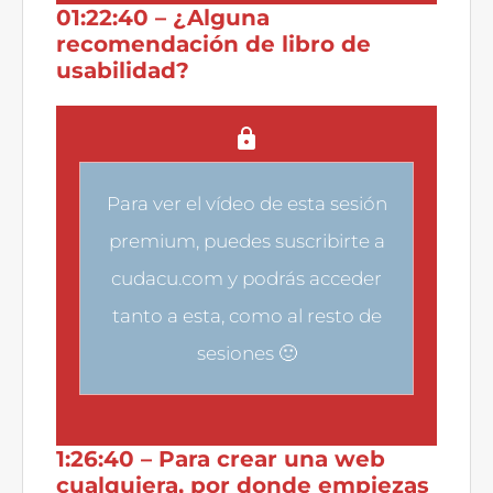
01:22:40 – ¿Alguna
recomendación de libro de
usabilidad?
Para ver el vídeo de esta sesión
premium, puedes
suscribirte a
cudacu.com
y podrás acceder
tanto a esta, como al resto de
sesiones 🙂
1:26:40 – Para crear una web
cualquiera, por donde empiezas