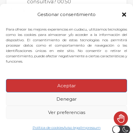
consultiva? 00:50
Gestionar consentimiento
Para ofrecer las mejores experiencias en cudacu, utilizamos tecnologías
Si quieres dejar tu pregunta para
como las cookies para almacenar y/o acceder a la información del
dispositivo. El consentimiento de estas tecnologías nos permitirá
el experto, puedes
identificarte
o
procesar datos como el comportamiento de navegación o las
identificaciones únicas en este sitio. No consentir o retirar el
suscribirte
.
consentimiento, puede afectar negativamente a ciertas características y
funciones.
Aceptar
© 2026
·
Denegar
Preguntas frecuentes
Aviso legal
Contactar con Soporte Cudacu
Ver preferencias
Política de cookies
Política de cookies
Aviso legal
Impressum