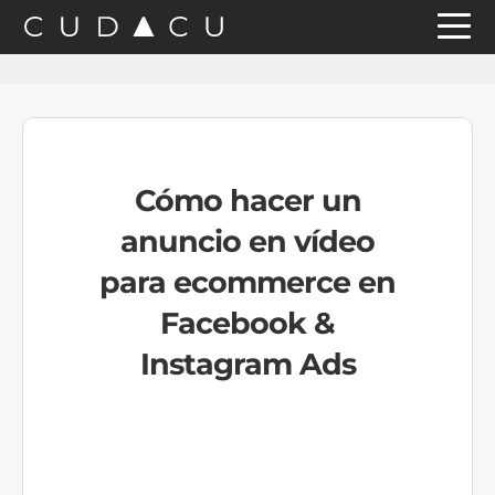
Saltar
Saltar
Saltar
a
al
a
la
contenido
la
navegación
principal
barra
principal
lateral
Cómo hacer un
principal
anuncio en vídeo
para ecommerce en
Facebook &
Instagram Ads