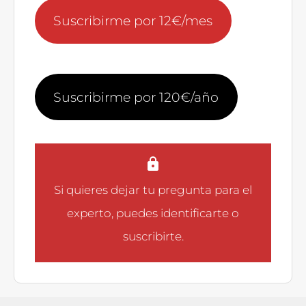
Suscribirme por 12€/mes
Suscribirme por 120€/año
Si quieres dejar tu pregunta para el
experto, puedes
identificarte
o
suscribirte
.