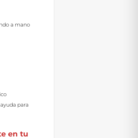
tando a mano
ico
e ayuda para
e en tu