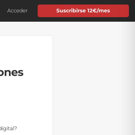
Acceder
Suscribirse 12€/mes
ones
igital?