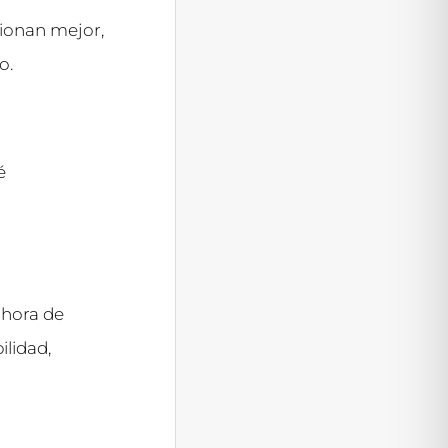
ionan mejor,
o.
é
 hora de
ilidad,