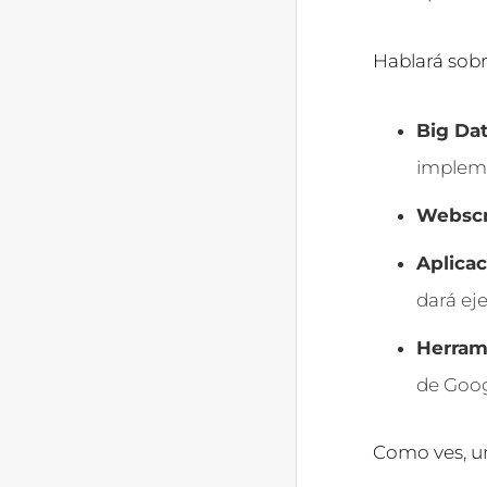
Hablará sobr
Big Dat
implem
Webscr
Aplicac
dará ej
Herram
de Goog
Como ves, un