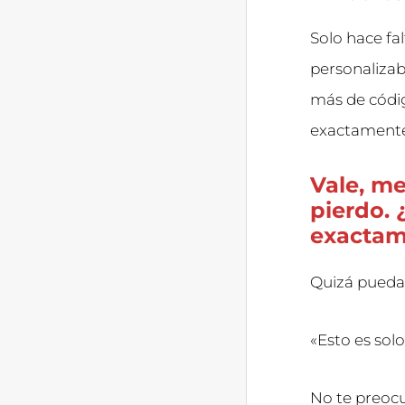
Solo hace fa
personaliza
más de códig
exactamente
Vale, me
pierdo.
exactam
Quizá pueda
«Esto es sol
No te preocu