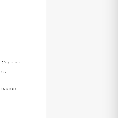
. Conocer
tos…
rmación