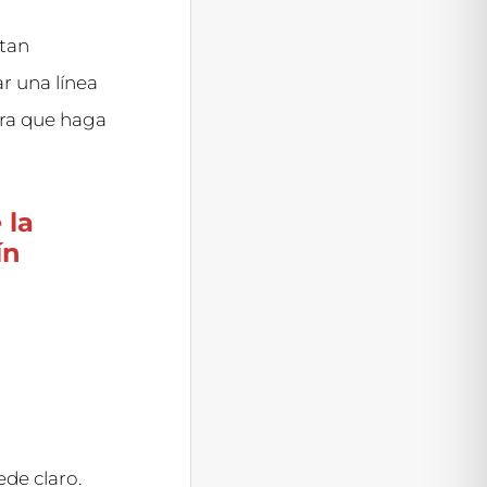
 tan
r una línea
ara que haga
 la
ín
de claro.