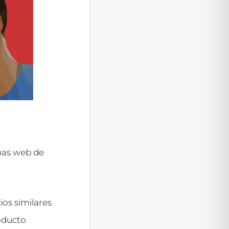
nas web de
ios similares
roducto