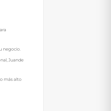
ara
tu negocio.
onal, Juande
lo más alto