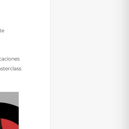
te
icaciones
sterclass