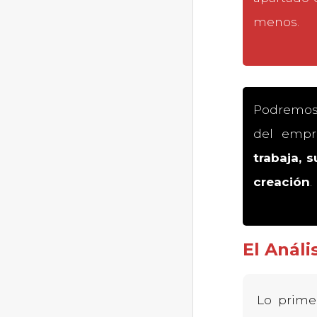
menos.
Podremos 
del empr
trabaja, 
creación
.
El Análi
Lo prim