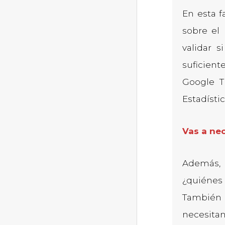
En esta f
sobre el
validar 
suficient
Google T
Estadístic
Vas a nec
Además, 
¿quiénes
También 
necesitan