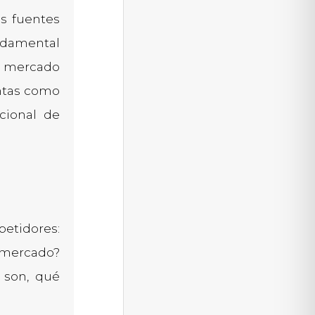
as fuentes
ndamental
n mercado
entas como
cional de
etidores:
 mercado?
 son, qué