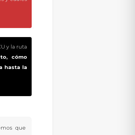
 y la ruta
cto, cómo
a hasta la
mos que