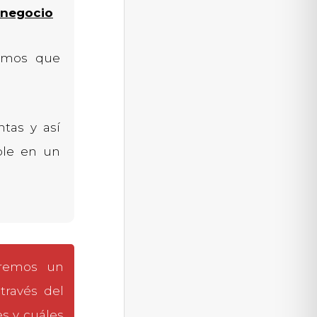
n negocio
nemos que
ntas y así
ble en un
aremos un
través del
s y cuáles