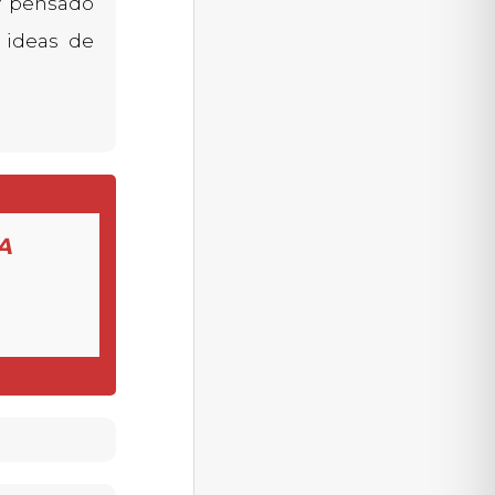
y pensado
 ideas de
A