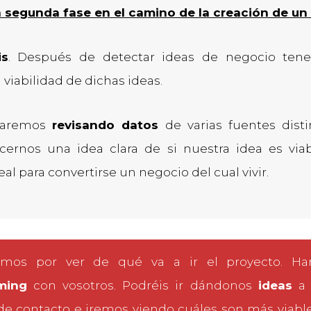
a segunda fase en el camino de la creación de u
is
. Después de detectar ideas de negocio te
a viabilidad de dichas ideas.
 haremos
revisando datos
de varias fuentes disti
cernos una idea clara de si nuestra idea es via
al para convertirse un negocio del cual vivir.
mos por ver de qué va a ir el proyecto. H
ming
con vosotros. Podréis ir dándonos
ideas
a 
de contacto e iremos viendo cuáles son más viable