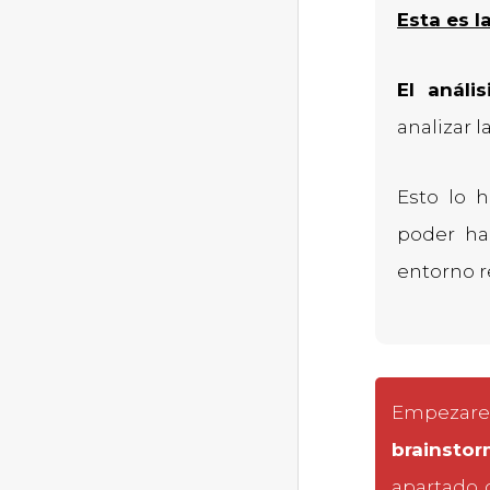
Esta es l
El anális
analizar l
Esto lo
poder ha
entorno re
Empezare
brainstor
apartado 