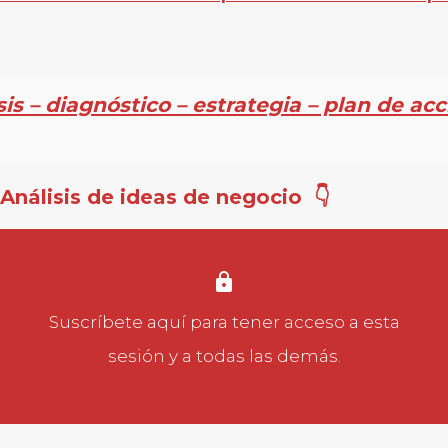
sis – diagnóstico – estrategia – plan de acc
 Análisis de ideas de negocio 👇
Suscríbete aquí
para tener acceso a esta
sesión y a todas las demás.