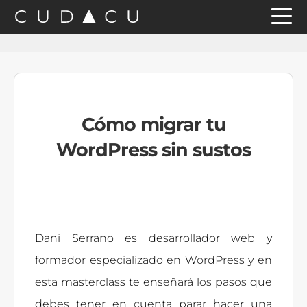
Saltar
Saltar
Saltar
a
al
a
la
contenido
la
navegación
principal
barra
principal
lateral
Cómo migrar tu
principal
WordPress sin sustos
Dani Serrano es desarrollador web y
formador especializado en WordPress y en
esta masterclass te enseñará los pasos que
debes tener en cuenta parar hacer una