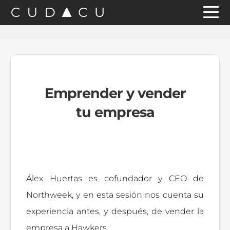
Saltar
Saltar
Saltar
a
al
a
la
contenido
la
navegación
principal
barra
principal
lateral
Emprender y vender
principal
tu empresa
Álex Huertas es cofundador y CEO de
Northweek, y en esta sesión nos cuenta su
experiencia antes, y después, de vender la
empresa a Hawkers.