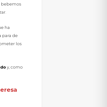
lo bebemos
zar.
e ha
 para de
cometer los
ido
y, como
teresa