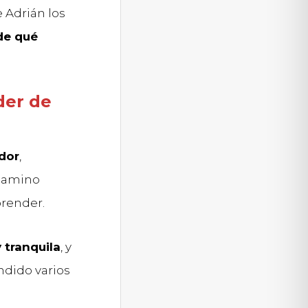
 Adrián los
de qué
der de
dor
,
 camino
prender.
 tranquila
, y
ndido varios