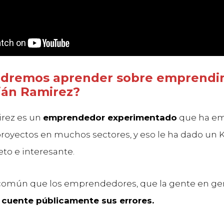
dremos aprender sobre emprendi
ián Ramirez?
irez es un
emprendedor experimentado
que ha e
proyectos en muchos sectores, y eso le ha dado u
o e interesante.
omún que los emprendedores, que la gente en gen
y
cuente públicamente sus errores.