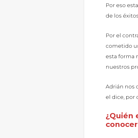
Por eso est
de los éxito
Por el contr
cometido un
esta forma n
nuestros pr
Adrián nos c
el dice, po
¿Quién 
conocer 