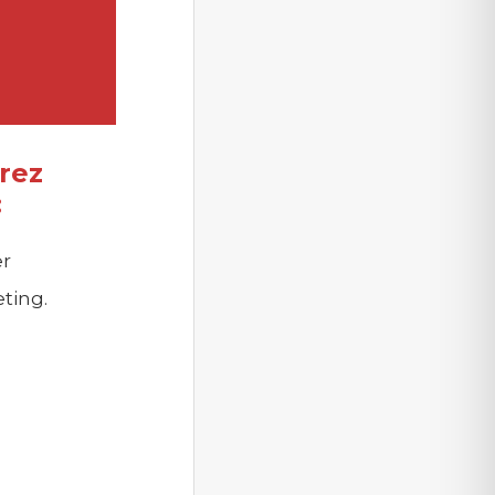
rez
:
er
eting.