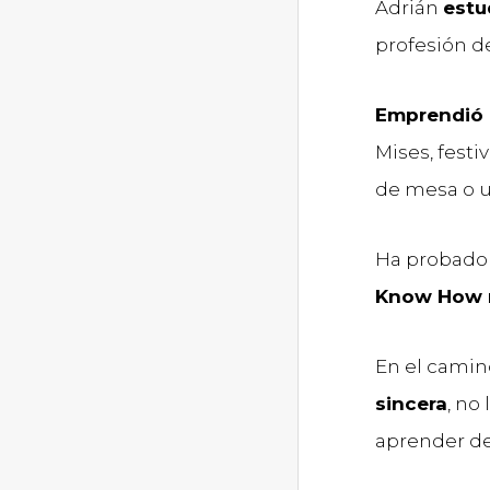
Adrián
estu
profesión de
Emprendió 
Mises, fest
de mesa o u
Ha probado d
Know How m
En el camin
sincera
, no
aprender de 