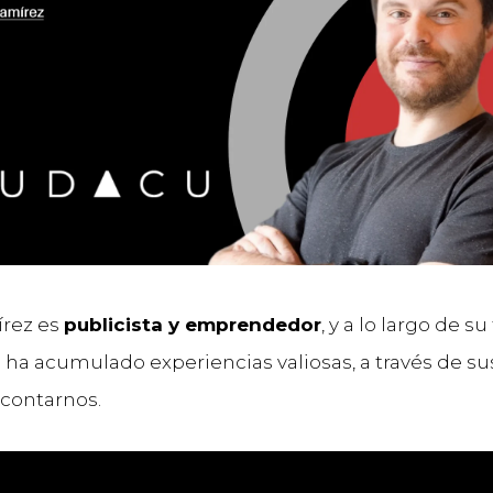
írez es
publicista y emprendedor
, y a lo largo de su
ha acumulado experiencias valiosas, a través de sus
 contarnos.