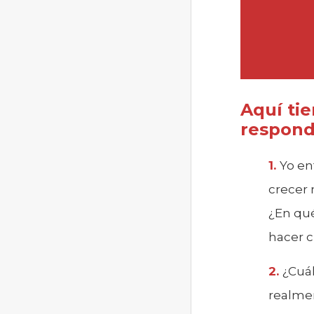
Aquí ti
respond
Y
o en
crecer 
¿En qué
hacer c
¿Cuál
realme