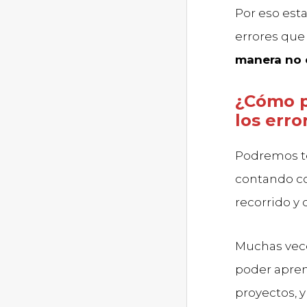
Por eso est
errores que
manera no 
¿Cómo p
los err
Podremos 
contando co
recorrido y
Muchas vec
poder apren
proyectos, y