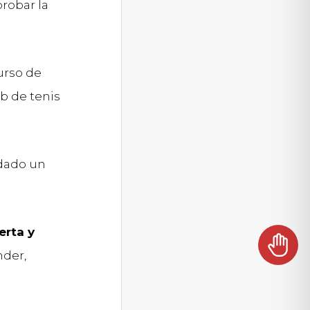
probar la
urso de
b de tenis
 dado un
erta y
nder,