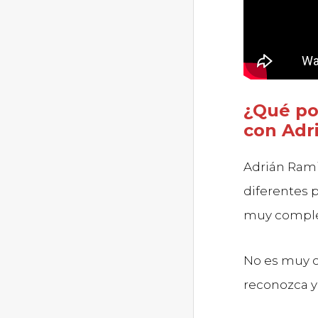
¿Qué po
con Adr
Adrián Ram
diferentes 
muy complet
No es muy c
reconozca 