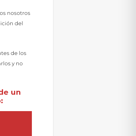
s nosotros
ición del
tes de los
rlos y no
 de un
: