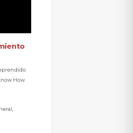
miento
mprendido
n Know How
eral,