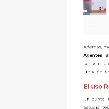
Además, m
Agentes av
conocimient
atención de
El uso 
Un punto im
estudiantes