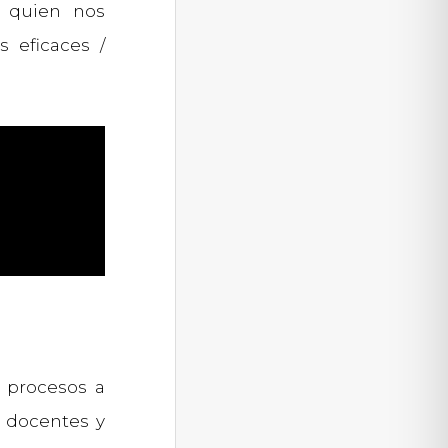
quien nos
 eficaces /
 procesos a
a docentes y