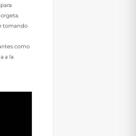
 para
orgeta.
án tomando
iantes como
a a la