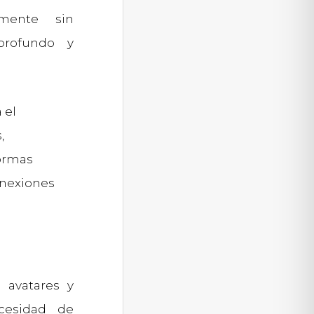
mente sin
profundo y
 el
,
formas
onexiones
r avatares y
ecesidad de