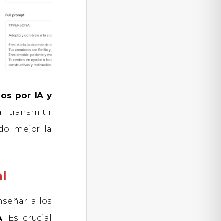
dos por IA y
 transmitir
ndo mejor la
al
nseñar a los
A
. Es crucial