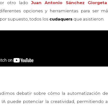
por otro lado
Juan Antonio Sánchez Giorgeta
diferentes opciones y herramientas para ser más
 por supuesto, todos los
cudaquers
que asistieron.
dimos debatir sobre cómo la automatización de
a IA puede potenciar la creatividad, permitiendo 