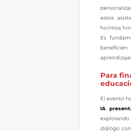
personaliza
estos asis
hicimos hin
Es fundame
beneficien 
aprendizaje
Para fin
educaci
El evento h
IA presen
explorando
diálogo con