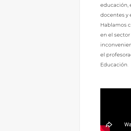
educación, 
docentes y 
Hablamos co
en el sector
inconvenien
el profesora
Educación.