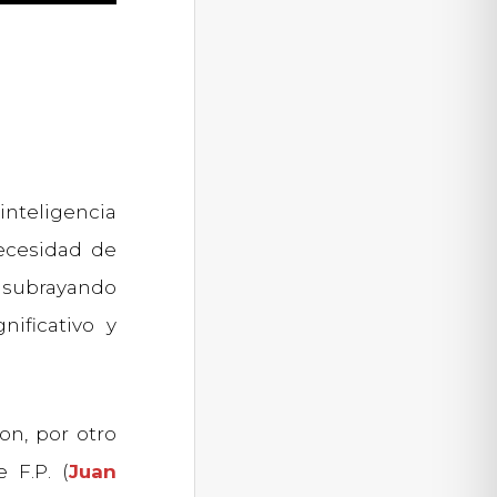
inteligencia
necesidad de
, subrayando
ificativo y
on, por otro
 F.P. (
Juan