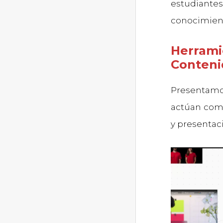
estudiante
conocimient
Herrami
Conteni
Presentamos
actúan como
y presentac