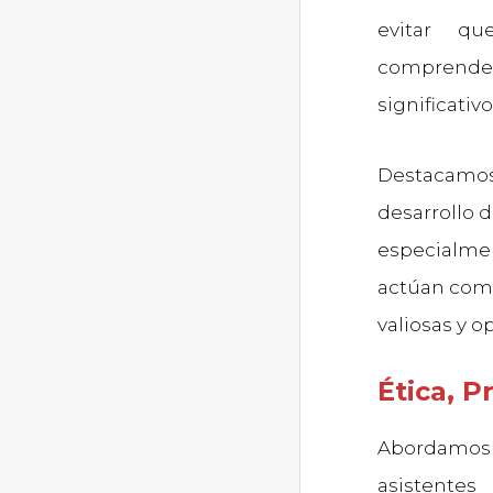
evitar q
comprende
significativo
Destacamos 
desarrollo d
especialmen
actúan como
valiosas y 
Ética, P
Abordamos l
asistentes