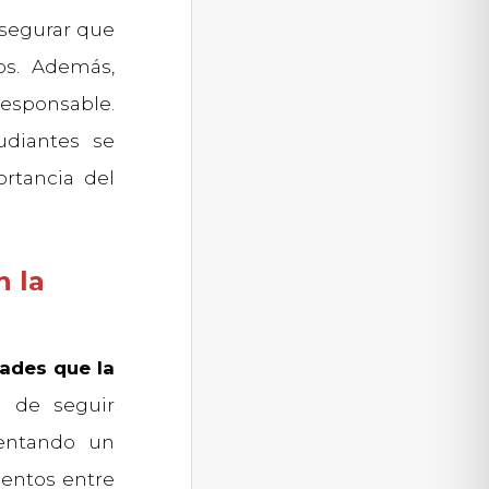
asegurar que
os. Además,
responsable.
udiantes se
ortancia del
n la
ades que la
a de seguir
mentando un
ientos entre