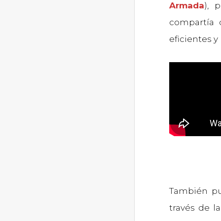
Armada
), 
compartía 
eficientes y
También pu
través de l