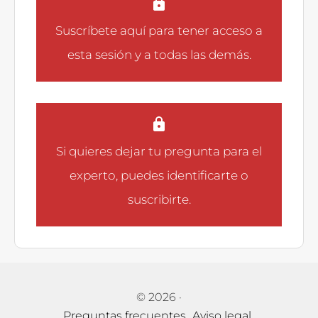
Suscríbete aquí
para tener acceso a
esta sesión y a todas las demás.
Si quieres dejar tu pregunta para el
experto, puedes
identificarte
o
suscribirte
.
© 2026
·
Preguntas frecuentes
Aviso legal